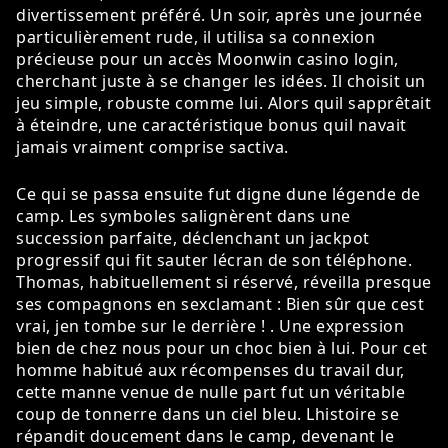
divertissement préféré. Un soir, après une journée
particulièrement rude, il utilisa sa connexion
précieuse pour un accès Moonwin casino login,
cherchant juste à se changer les idées. Il choisit un
jeu simple, robuste comme lui. Alors quil sapprêtait
à éteindre, une caractéristique bonus quil navait
jamais vraiment comprise sactiva.
Ce qui se passa ensuite fut digne dune légende de
camp. Les symboles salignèrent dans une
succession parfaite, déclenchant un jackpot
progressif qui fit sauter lécran de son téléphone.
Thomas, habituellement si réservé, réveilla presque
ses compagnons en sexclamant : Bien sûr que cest
vrai, jen tombe sur le derrière ! . Une expression
bien de chez nous pour un choc bien à lui. Pour cet
homme habitué aux récompenses du travail dur,
cette manne venue de nulle part fut un véritable
coup de tonnerre dans un ciel bleu. Lhistoire se
répandit doucement dans le camp, devenant le