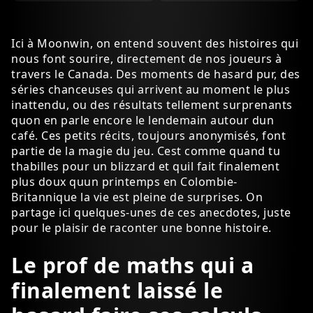
Ici à Moonwin, on entend souvent des histoires qui
nous font sourire, directement de nos joueurs à
travers le Canada. Des moments de hasard pur, des
séries chanceuses qui arrivent au moment le plus
inattendu, ou des résultats tellement surprenants
quon en parle encore le lendemain autour dun
café. Ces petits récits, toujours anonymisés, font
partie de la magie du jeu. Cest comme quand tu
thabilles pour un blizzard et quil fait finalement
plus doux quun printemps en Colombie-
Britannique la vie est pleine de surprises. On
partage ici quelques-unes de ces anecdotes, juste
pour le plaisir de raconter une bonne histoire.
Le prof de maths qui a
finalement laissé le