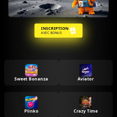
INSCRIPTION
AVEC BONUS
Sweet Bonanza
Aviator
Plinko
Crazy Time