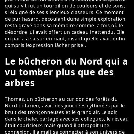
qui suivit fut un tourbillon de couleurs et de sons,
si éloigné de ses silencieux classeurs. Ce moment
de pur hasard, découlant dune simple exploration,
resta gravé dans sa mémoire comme la fois où le
désordre lui avait offert un cadeau inattendu. Elle
en parla à sa sur en riant, disant quelle avait enfin
compris lexpression lâcher prise .
Le bûcheron du Nord qui a
vu tomber plus que des
arbres
Thomas, un bûcheron au cur dor des forêts du
Nord ontarien, avait des journées rythmées par le
bruit des tronçonneuses et le grand air. Le soir,
dans le chalet partagé avec ses collègues, le réseau
était capricieux, mais quand il attrapait une
connexion, il aimait se connecter à son univers de