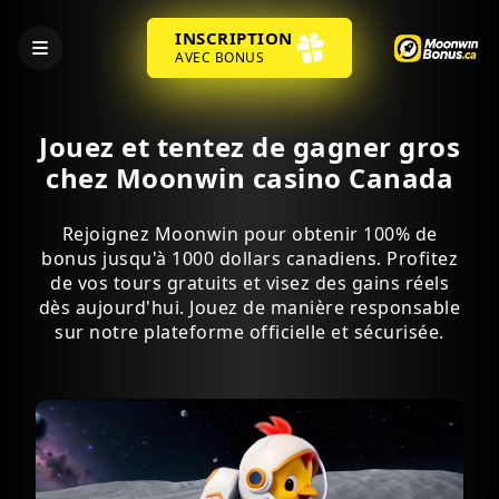
INSCRIPTION
AVEC BONUS
Jouez et tentez de gagner gros
chez Moonwin casino Canada
Rejoignez Moonwin pour obtenir 100% de
bonus jusqu'à 1000 dollars canadiens. Profitez
de vos tours gratuits et visez des gains réels
dès aujourd'hui. Jouez de manière responsable
sur notre plateforme officielle et sécurisée.