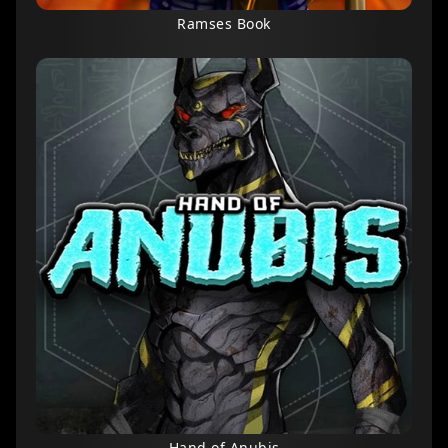
Ramses Book
Hand of Anubis