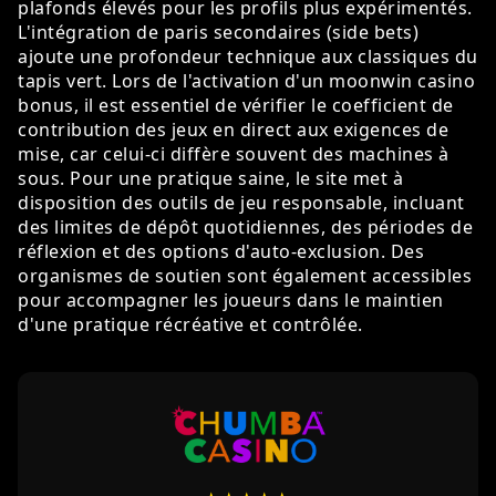
plafonds élevés pour les profils plus expérimentés.
L'intégration de paris secondaires (side bets)
ajoute une profondeur technique aux classiques du
Fortune Roulette
Pilot
tapis vert. Lors de l'activation d'un moonwin casino
bonus, il est essentiel de vérifier le coefficient de
contribution des jeux en direct aux exigences de
mise, car celui-ci diffère souvent des machines à
sous. Pour une pratique saine, le site met à
disposition des outils de jeu responsable, incluant
des limites de dépôt quotidiennes, des périodes de
réflexion et des options d'auto-exclusion. Des
organismes de soutien sont également accessibles
pour accompagner les joueurs dans le maintien
d'une pratique récréative et contrôlée.