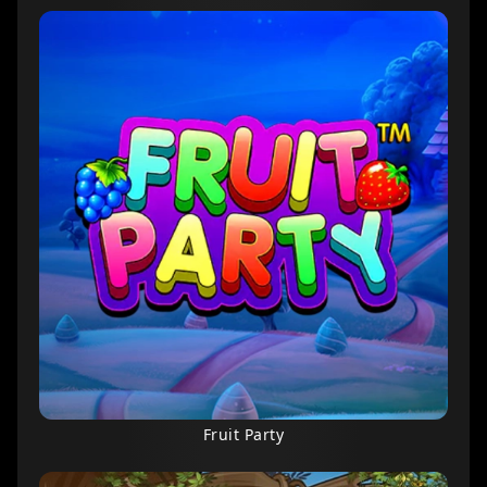
Fruit Party