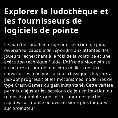
Explorer la ludothèque et
les fournisseurs de
logiciels de pointe
Minesweeper
Funky Time
Le marché canadien exige une sélection de jeux
diversifiée, capable de répondre aux attentes des
joueurs recherchant à la fois de la volatilité et une
exécution technique fluide. L'offre de Moonwin se
structure autour de plusieurs milliers de titres,
couvrant les machines à sous classiques, les jeux à
jackpot progressif et les mécanismes modernes de
type Crash Games ou gain instantané. Cette variété
permet d'ajuster les sessions de jeu en fonction du
temps disponible, que ce soit pour des parties
rapides sur mobile ou des sessions plus longues
sur ordinateur.