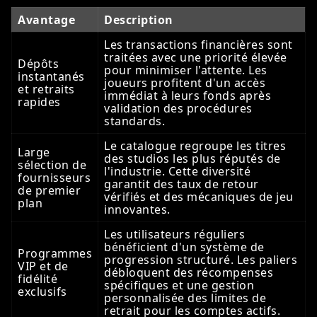
Avantage
Description
Les transactions financières sont
traitées avec une priorité élevée
Dépôts
pour minimiser l'attente. Les
instantanés
joueurs profitent d'un accès
et retraits
immédiat à leurs fonds après
rapides
validation des procédures
standards.
Le catalogue regroupe les titres
Large
des studios les plus réputés de
sélection de
l'industrie. Cette diversité
fournisseurs
Rocket Dice
Mega Ball
garantit des taux de retour
de premier
vérifiés et des mécaniques de jeu
plan
innovantes.
Les utilisateurs réguliers
bénéficient d'un système de
Programmes
progression structuré. Les paliers
VIP et de
débloquent des récompenses
fidélité
spécifiques et une gestion
exclusifs
personnalisée des limites de
retrait pour les comptes actifs.