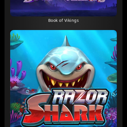
Book of Vikings