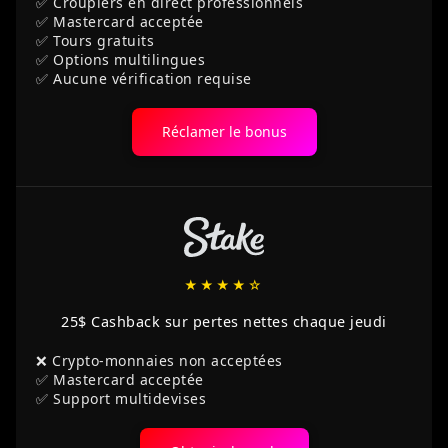
✅ Croupiers en direct professionnels
✅ Mastercard acceptée
✅ Tours gratuits
✅ Options multilingues
✅ Aucune vérification requise
Réclamer le bonus
★★★★☆
25$ Cashback sur pertes nettes chaque jeudi
❌ Crypto-monnaies non acceptées
✅ Mastercard acceptée
✅ Support multidevises