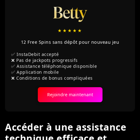
★★★★★
12 Free Spins sans dépôt pour nouveau jeu
✅ InstaDebit accepté
❌ Pas de jackpots progressifs
✅ Assistance téléphonique disponible
✅ Application mobile
❌ Conditions de bonus compliquées
Rejoindre maintenant
Accéder à une assistance
technique efficace et