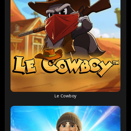
Le Cowboy