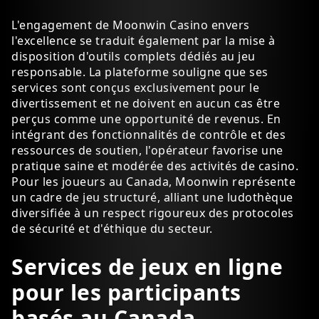
L'engagement de Moonwin Casino envers
l'excellence se traduit également par la mise à
disposition d'outils complets dédiés au jeu
responsable. La plateforme souligne que ses
services sont conçus exclusivement pour le
divertissement et ne doivent en aucun cas être
perçus comme une opportunité de revenus. En
intégrant des fonctionnalités de contrôle et des
ressources de soutien, l'opérateur favorise une
pratique saine et modérée des activités de casino.
Pour les joueurs au Canada, Moonwin représente
un cadre de jeu structuré, alliant une ludothèque
diversifiée à un respect rigoureux des protocoles
de sécurité et d'éthique du secteur.
Services de jeux en ligne
pour les participants
basés au Canada