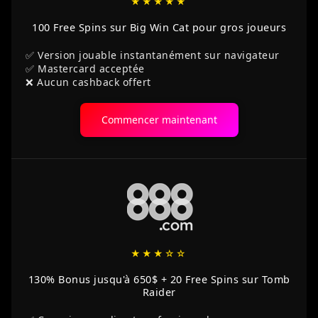
★★★★★
100 Free Spins sur Big Win Cat pour gros joueurs
✅ Version jouable instantanément sur navigateur
✅ Mastercard acceptée
❌ Aucun cashback offert
Commencer maintenant
★★★☆☆
130% Bonus jusqu'à 650$ + 20 Free Spins sur Tomb
Raider