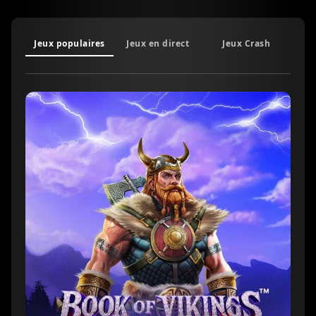
Jeux populaires
Jeux en direct
Jeux Crash